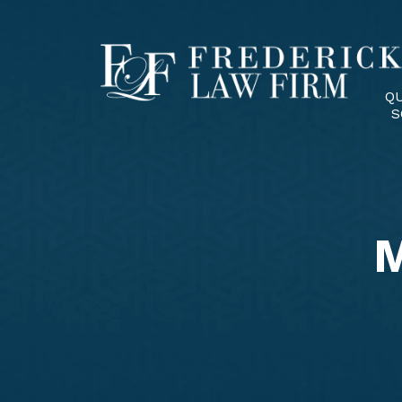
Q
S
M