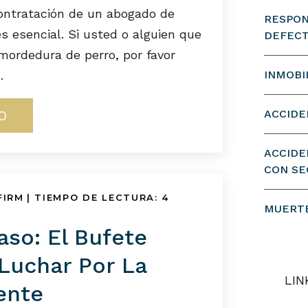
ontratación de un abogado de
RESPON
s esencial. Si usted o alguien que
DEFEC
mordedura de perro, por favor
.
INMOBI
O
ACCIDE
ACCIDE
CON SE
FIRM
|
TIEMPO DE LECTURA:
4
MUERTE
aso: El Bufete
Luchar Por La
LIN
iente