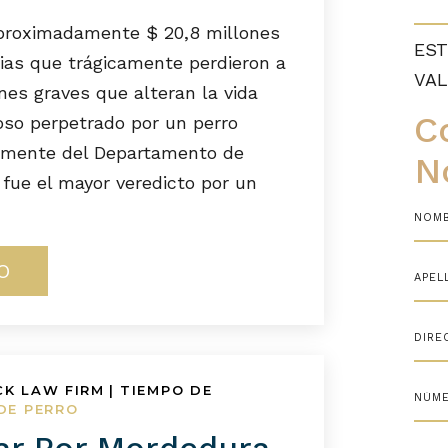
aproximadamente $ 20,8 millones
EST
lias que trágicamente perdieron a
VAL
nes graves que alteran la vida
C
oso perpetrado por un perro
tamente del Departamento de
N
 fue el mayor veredicto por un
O
CK LAW FIRM
|
TIEMPO DE
DE PERRO
r Por Mordedura