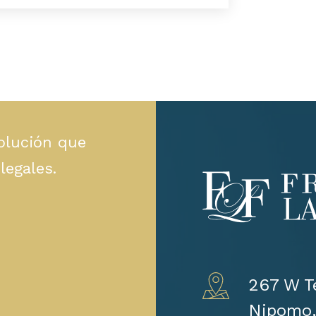
olución que
legales.
267 W Te
Nipomo,