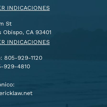
R INDICACIONES
lm St
s Obispo, CA 93401
R INDICACIONES
o: 805-929-1120
5-929-4810
ónico:
ericklaw.net