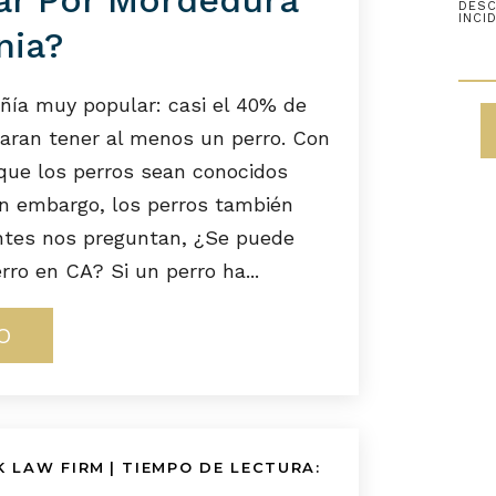
nia?
ñía muy popular: casi el 40% de
aran tener al menos un perro. Con
 que los perros sean conocidos
n embargo, los perros también
entes nos preguntan, ¿Se puede
o en CA? Si un perro ha...
O
K LAW FIRM
|
TIEMPO DE LECTURA: